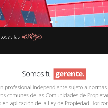
ventajas.
 todas las
gestor.
Somos tu
gerente.
asesor.
n profesional independiente sujeto a normas c
mediador.
tos comunes de las Comunidades de Propietar
secretario.
s en aplicación de la Ley de Propiedad Horiz