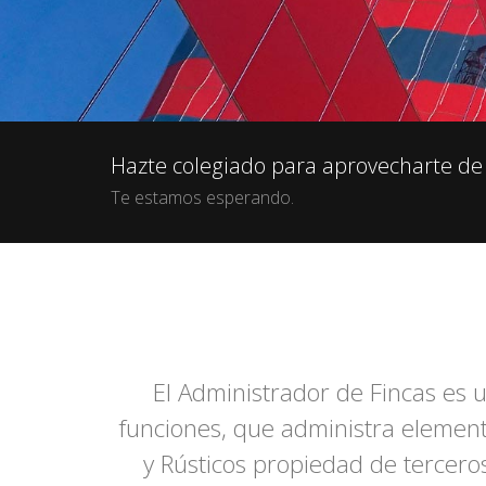
Hazte colegiado para aprovecharte de
Te estamos esperando.
El Administrador de Fincas es u
funciones, que administra elemen
y Rústicos propiedad de tercero