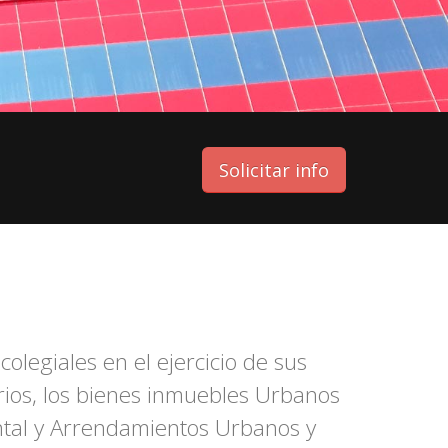
Solicitar info
olegiales en el ejercicio de sus
ios, los bienes inmuebles Urbanos
ontal y Arrendamientos Urbanos y