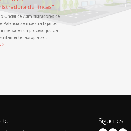
La presidenta del Colegio de
istradora de fincas"
Administradores de Fincas, Mar
Casilda Gómez García, asegura 
io Oficial de Administradores de
intrusismo profesional debe ser
e Palencia se muestra tajante:
combatido La Audi...
leer más
 inmersa en un proceso judicial
suntamente, apropiarse...
s
cto
Síguenos