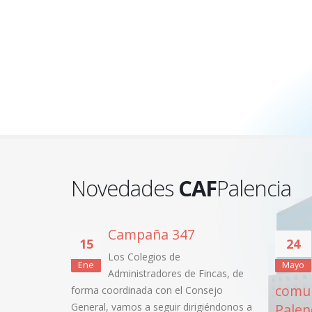
Novedades
CAF
Palencia
Campaña 347
15
24
Los Colegios de
Ene
Mayo
Administradores de Fincas, de
comun
forma coordinada con el Consejo
General, vamos a seguir dirigiéndonos a
Palen