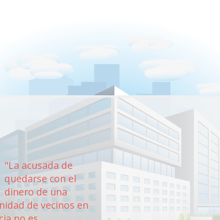
"La acusada de
UN COLEGIADO
24
quedarse con el
PROFESIONAL T
Mayo
dinero de una
UN SEGURO QU
idad de vecinos en
CUBRE
cia no es