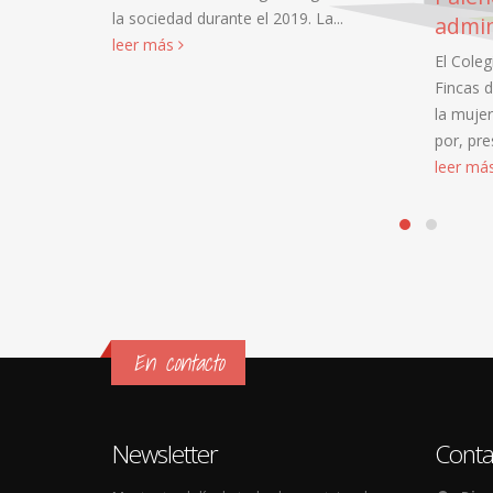
la sociedad durante el 2019. La...
admin
leer más
El Coleg
Fincas d
la mujer
por, pre
leer má
En contacto
Newsletter
Conta